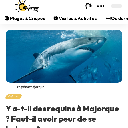
Aa
🏖️ Plages & Criques
📷 Visites & Activités
🛏️ Où dor
requins majorque
Nature
Y a-t-il des requins à Majorque
? Faut-il avoir peur de se