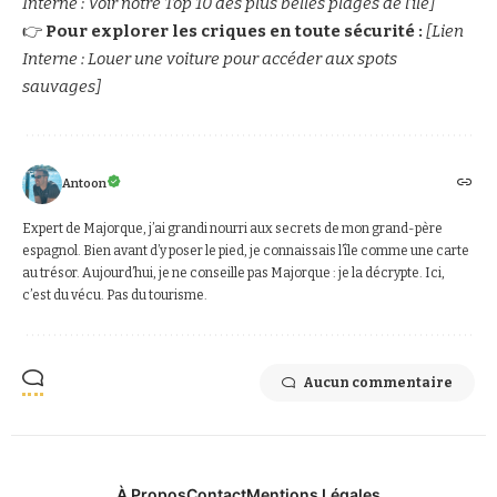
Interne : Voir notre Top 10 des plus belles plages de l’île]
👉
Pour explorer les criques en toute sécurité :
[Lien
Interne : Louer une voiture pour accéder aux spots
sauvages]
Antoon
Expert de Majorque, j’ai grandi nourri aux secrets de mon grand-père
espagnol. Bien avant d’y poser le pied, je connaissais l’île comme une carte
au trésor. Aujourd’hui, je ne conseille pas Majorque : je la décrypte. Ici,
c’est du vécu. Pas du tourisme.
Aucun commentaire
À Propos
Contact
Mentions Légales