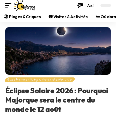
Aa
🏖️ Plages & Criques
📷 Visites & Activités
🛏️ Où dor
Guide Pratique : Budget, Météo etInfos Utiles
Éclipse Solaire 2026 : Pourquoi
Majorque sera le centre du
monde le 12 août