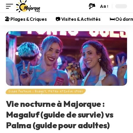
Aa
🏖️ Plages & Criques
📷 Visites & Activités
🛏️ Où dor
Guide Pratique : Budget, Météo etInfos Utiles
Vie nocturne à Majorque :
Magaluf (guide de survie) vs
Palma (guide pour adultes)