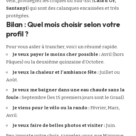
vent, privilégiez les criques du Sud-Est (
Cala d’Or,
Santanyi
) qui sont des calanques encaissées et très
protégées.
Bilan : Quel mois choisir selon votre
profil ?
Pour vous aider à trancher, voici un résumé rapide.
Je veux payer le moins cher possible :
Avril (hors
Pâques) ou la deuxième quinzaine d’Octobre.
Je veux la chaleur et l’ambiance fête :
Juillet ou
Août.
Je veux me baigner dans une eau chaude sans la
foule :
Septembre (les 15 premiers jours sont le Graal).
Je viens pour le vélo ou la rando :
Février, Mars,
Avril.
Je veux faire de belles photos et visiter :
Juin.
Peu importe votre choix, rappelez-vous que Majorque