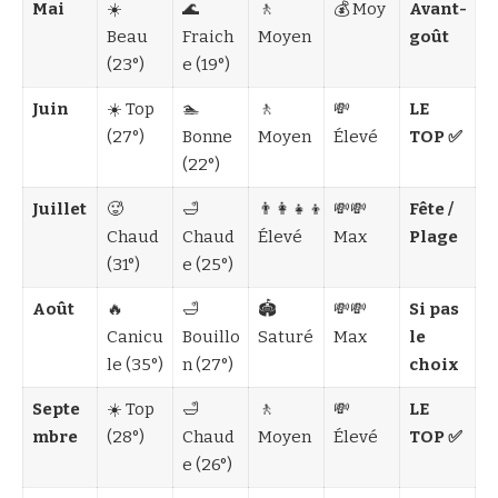
Mai
☀️
🌊
🚶
💰 Moy
Avant-
Beau
Fraich
Moyen
goût
(23°)
e (19°)
Juin
☀️ Top
🏊
🚶
💸
LE
(27°)
Bonne
Moyen
Élevé
TOP ✅
(22°)
Juillet
🥵
🛁
👨‍👩‍👧‍👦
💸💸
Fête /
Chaud
Chaud
Élevé
Max
Plage
(31°)
e (25°)
Août
🔥
🛁
🏟️
💸💸
Si pas
Canicu
Bouillo
Saturé
Max
le
le (35°)
n (27°)
choix
Septe
☀️ Top
🛁
🚶
💸
LE
mbre
(28°)
Chaud
Moyen
Élevé
TOP ✅
e (26°)