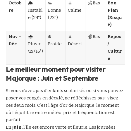
Octob
🌦️
🏊
🧘
💰 Bas
Bon
re
Instabl
Bonne
Calme
Plan
e (24°)
(23°)
(Risqu
é)
Nov –
🌧️
❄️
🧘
💰 Bas
Repos
Déc
Pluvie
Froide
Désert
/
ux (16°)
Cultur
e
Le meilleur moment pour visiter
Majorque : Juin et Septembre
Si vous n’avez pas d’enfants scolarisés ou si vous pouvez
poser vos congés en décalé, ne réfléchissez pas : visez
ces deux mois. C’est l’âge d’or de Majorque, le moment
où l’équilibre entre météo, prix et fréquentation est
parfait.
En
Juin
, l’île est encore verte et fleurie. Les journées