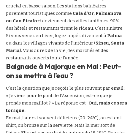
crucial en basse saison. Les stations balnéaires
purement touristiques comme
Cala d’Or, Palmanova
ou Can Picafort
deviennent des villes fantômes. 90%
des hôtels et restaurants tirent le rideau. C’est sinistre.
Si vous venez en hiver, logez impérativement à
Palma
ou dans les villages vivants de l’intérieur (
Sineu, Santa
Maria
). Vous aurez de la vie, des marchés et des
restaurants ouverts toute l’année.
Baignade à Majorque en Mai : Peut-
on se mettre à l’eau ?
C’est la question que je reçois le plus souvent par email :
« Je viens pour le pont de l’Ascension, est-ce que je
prends mon maillot ? » La réponse est :
Oui, mais ce sera
tonique.
En mai, l’air est souvent délicieux (20-24°C), on est en t-
shirt, on bronze sur la serviette. Mais la mer sort de
l’hiver. Elle est encore froide, autour de 18-19°C. Pour les