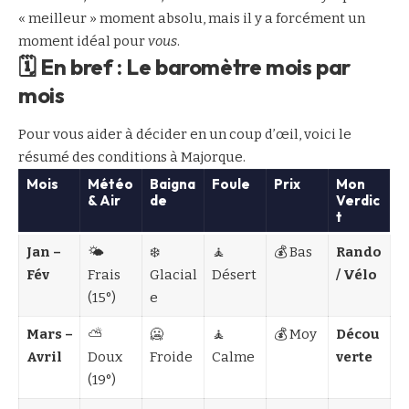
« meilleur » moment absolu, mais il y a forcément un
moment idéal pour
vous
.
🗓️ En bref : Le baromètre mois par
mois
Pour vous aider à décider en un coup d’œil, voici le
résumé des conditions à Majorque.
Mois
Météo
Baigna
Foule
Prix
Mon
& Air
de
Verdic
t
Jan –
🌤️
❄️
🧘
💰 Bas
Rando
Fév
Frais
Glacial
Désert
/ Vélo
(15°)
e
Mars –
⛅
🥶
🧘
💰 Moy
Décou
Avril
Doux
Froide
Calme
verte
(19°)