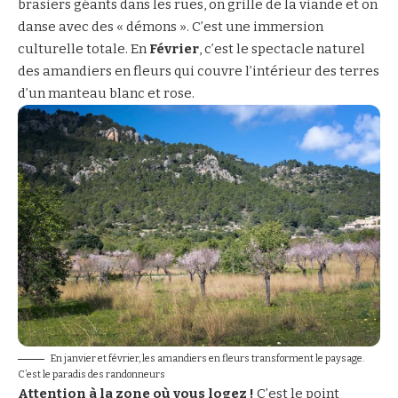
brasiers géants dans les rues, on grille de la viande et on
danse avec des « démons ». C’est une immersion
culturelle totale. En
Février
, c’est le spectacle naturel
des amandiers en fleurs qui couvre l’intérieur des terres
d’un manteau blanc et rose.
En janvier et février, les amandiers en fleurs transforment le paysage.
C’est le paradis des randonneurs
Attention à la zone où vous logez !
C’est le point