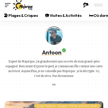
🏖️ Plages & Criques
📷 Visites & Activités
🛏️ Où dor
Antoon
Expert de Majorque, j’ai grandi nourri aux secrets de mon grand-père
espagnol. Bien avant d’y poser le pied, je connaissais l’île comme une carte
au trésor. Aujourd’hui, je ne conseille pas Majorque : je la décrypte. Ici,
c’est du vécu. Pas du tourisme.
Guide Pratique : Budget, Météo etInfos Utiles