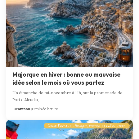
Majorque en hiver : bonne ou mauvaise
idée selon le mois où vous partez
Un dimanche de mi-novembre à 11h, sur la promenade de
Port d'Alcudia,…
Par
Antoon
19 min de lecture
Guide Pratique : Budget, Météo etInfos Utiles