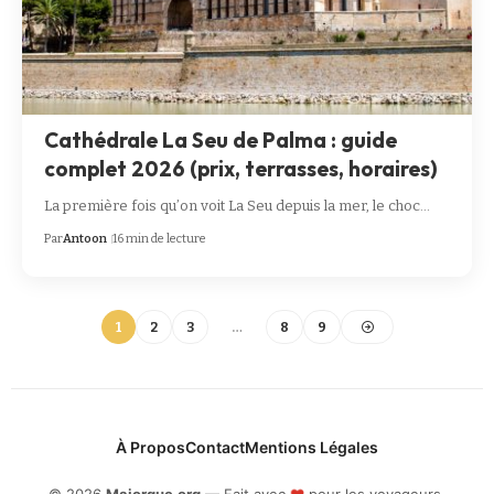
Cathédrale La Seu de Palma : guide
complet 2026 (prix, terrasses, horaires)
La première fois qu’on voit La Seu depuis la mer, le choc…
Par
Antoon
16 min de lecture
1
2
3
…
8
9
À Propos
Contact
Mentions Légales